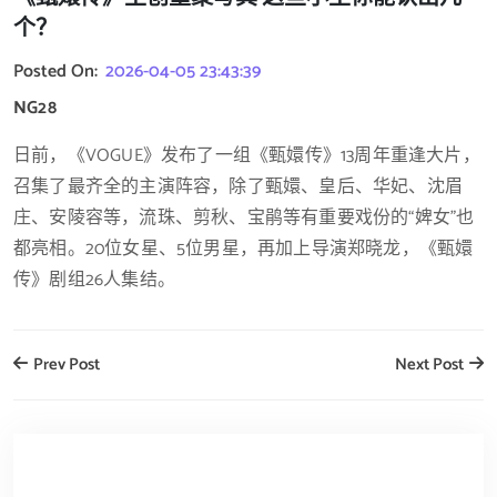
个？
Posted On:
2026-04-05 23:43:39
NG28
日前，《VOGUE》发布了一组《甄嬛传》13周年重逢大片，
召集了最齐全的主演阵容，除了甄嬛、皇后、华妃、沈眉
庄、安陵容等，流珠、剪秋、宝鹃等有重要戏份的“婢女”也
都亮相。20位女星、5位男星，再加上导演郑晓龙，《甄嬛
传》剧组26人集结。
Prev Post
Next Post