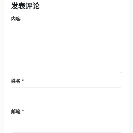
发表评论
内容
姓名
*
邮箱
*