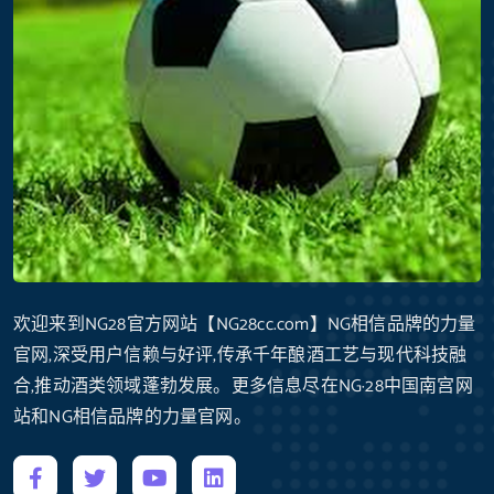
欢迎来到NG28官方网站【NG28cc.com】NG相信品牌的力量
官网,深受用户信赖与好评,传承千年酿酒工艺与现代科技融
合,推动酒类领域蓬勃发展。更多信息尽在NG·28中国南宫网
站和NG相信品牌的力量官网。