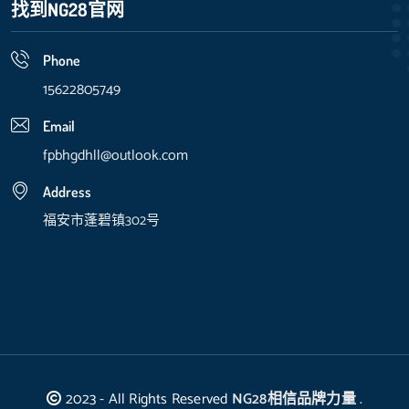
找到NG28官网
Phone
15622805749
Email
fpbhgdhll@outlook.com
Address
福安市蓬碧镇302号
2023 - All Rights Reserved
NG28相信品牌力量
.