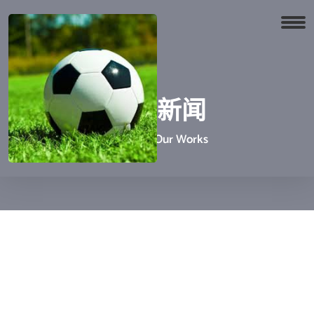
娱乐新闻
Home
Our Works